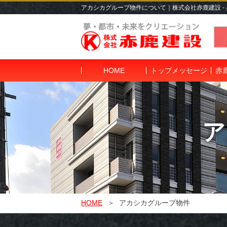
アカシカグループ物件について｜株式会社赤鹿建設 -
HOME
トップメッセージ
赤
ア
HOME
アカシカグループ物件