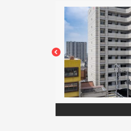
1月～2020年3月
東ウエストコート新築工
ション、一部賃貸もございま
ちらからご覧ください。