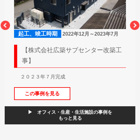
起工、竣工時期
起
8月
2022年12月～2023年7月
事(新
【株式会社広築サブセンター改築工
【
事】
新
２０２３年７月完成
２０
この事例を見る
オフィス・生産・生活施設の事例を
もっと見る