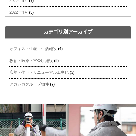
2022年5月
(7)
2022年4月
(3)
カテゴリ別アーカイブ
オフィス・生産・生活施設
(4)
教育・医療・官公庁施設
(8)
店舗・住宅・リニューアル工事他
(3)
アカシカグループ物件
(7)