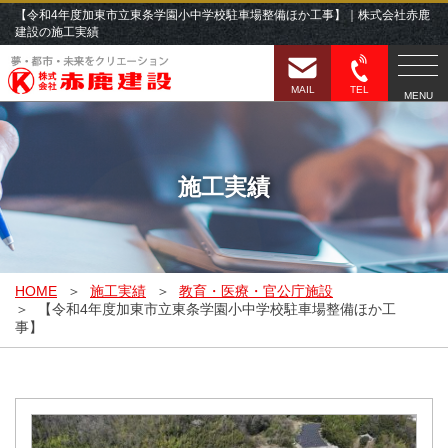
【令和4年度加東市立東条学園小中学校駐車場整備ほか工事】｜株式会社赤鹿
建設の施工実績
MAIL
TEL
MENU
施工実績
HOME
施工実績
教育・医療・官公庁施設
【令和4年度加東市立東条学園小中学校駐車場整備ほか工
事】