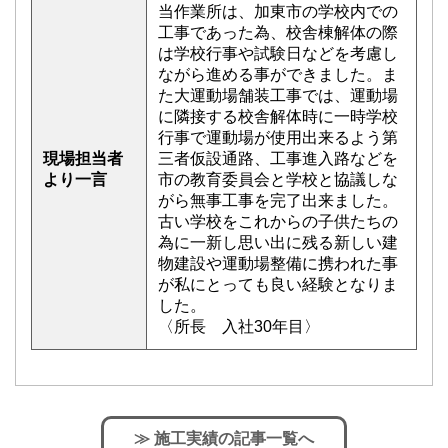
当作業所は、加東市の学校内での
工事であった為、校舎棟解体の際
は学校行事や試験日などを考慮し
ながら進める事ができました。ま
た大運動場舗装工事では、運動場
に隣接する校舎解体時に一時学校
行事で運動場が使用出来るよう第
現場担当者
三者仮設通路、工事進入路などを
より一言
市の教育委員会と学校と協議しな
がら無事工事を完了出来ました。
古い学校をこれからの子供たちの
為に一新し思い出に残る新しい建
物建設や運動場整備に携われた事
が私にとっても良い経験となりま
した。
〈所長 入社30年目〉
≫ 施工実績の記事一覧へ